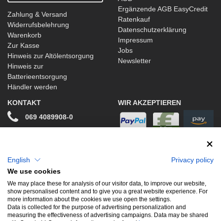
Ergänzende AGB EasyCredit
Zahlung & Versand
Ratenkauf
Widerrufsbelehrung
Datenschutzerklärung
Warenkorb
Impressum
Zur Kasse
Jobs
Hinweis zur Altölentsorgung
Newsletter
Hinweis zur
Batterieentsorgung
Händler werden
KONTAKT
WIR AKZEPTIEREN
069 4089908-0
info@stwtuning.de
WIR VERSENDEN MIT
Social Media
English
Privacy policy
We use cookies
Facebook
We may place these for analysis of our visitor data, to improve our website,
show personalised content and to give you a great website experience. For
Instagram
more information about the cookies we use open the settings.
Data is collected for the purpose of advertising personalization and
measuring the effectiveness of advertising campaigns. Data may be shared