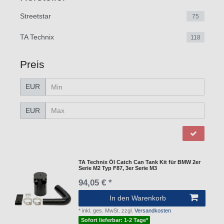
Streetstar
75
TA Technix
118
Preis
EUR
EUR
TA Technix Öl Catch Can Tank Kit für BMW 2er
Serie M2 Typ F87, 3er Serie M3
94,05 € *
In den Warenkorb
*
inkl. ges. MwSt.
zzgl.
Versandkosten
Sofort lieferbar: 1-2 Tage*