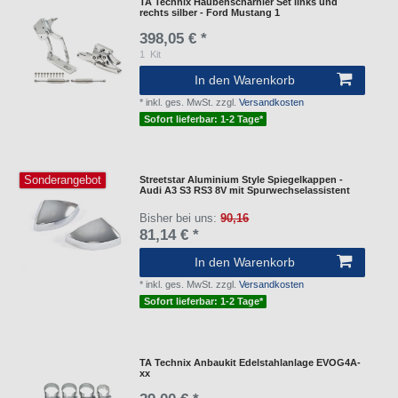
TA Technix Haubenscharnier Set links und
rechts silber - Ford Mustang 1
398,05 € *
1
Kit
In den Warenkorb
*
inkl. ges. MwSt.
zzgl.
Versandkosten
Sofort lieferbar: 1-2 Tage*
Sonderangebot
Streetstar Aluminium Style Spiegelkappen -
Audi A3 S3 RS3 8V mit Spurwechselassistent
Bisher bei uns:
90,16
81,14 € *
In den Warenkorb
*
inkl. ges. MwSt.
zzgl.
Versandkosten
Sofort lieferbar: 1-2 Tage*
TA Technix Anbaukit Edelstahlanlage EVOG4A-
xx