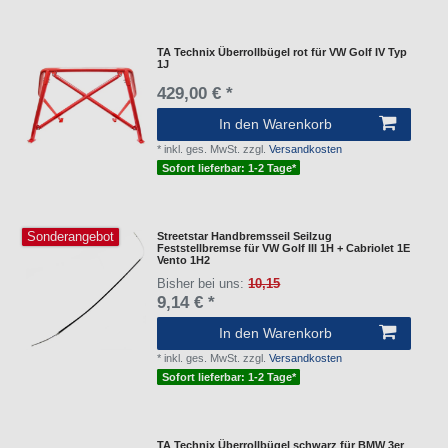
TA Technix Überrollbügel rot für VW Golf IV Typ
1J
429,00 € *
In den Warenkorb
*
inkl. ges. MwSt.
zzgl.
Versandkosten
Sofort lieferbar: 1-2 Tage*
Sonderangebot
Streetstar Handbremsseil Seilzug
Feststellbremse für VW Golf III 1H + Cabriolet 1E
Vento 1H2
Bisher bei uns:
10,15
9,14 € *
In den Warenkorb
*
inkl. ges. MwSt.
zzgl.
Versandkosten
Sofort lieferbar: 1-2 Tage*
TA Technix Überrollbügel schwarz für BMW 3er