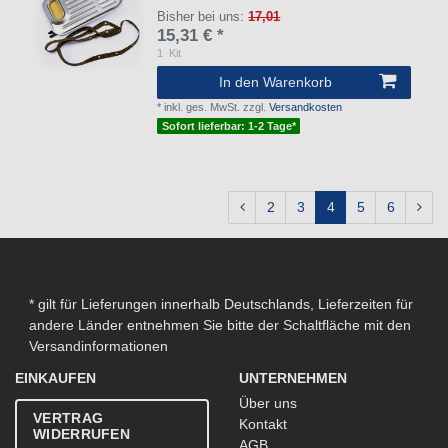
Bisher bei uns:
17,01
15,31 € *
1
Kit
In den Warenkorb
*
inkl. ges. MwSt.
zzgl.
Versandkosten
Sofort lieferbar: 1-2 Tage*
2
3
4
5
6
* gilt für Lieferungen innerhalb Deutschlands, Lieferzeiten für
andere Länder entnehmen Sie bitte der Schaltfläche mit den
Versandinformationen
EINKAUFEN
UNTERNEHMEN
Über uns
VERTRAG
Kontakt
WIDERRUFEN
AGB