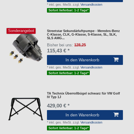
*
inkl. ges. MwSt.
zzgl.
Versandkosten
Sofort lieferbar: 1-2 Tage*
Sonderangebot
Streetstar Sekundärluftpumpe - Meredes-Benz
C-Klasse, CLK, G-Klasse, S-Klasse, SL, SLK,
SLS AMG...
Bisher bei uns:
128,25
115,43 € *
In den Warenkorb
*
inkl. ges. MwSt.
zzgl.
Versandkosten
Sofort lieferbar: 1-2 Tage*
TA Technix Überrollbügel schwarz für VW Golf
IV Typ 1J
429,00 € *
In den Warenkorb
*
inkl. ges. MwSt.
zzgl.
Versandkosten
Sofort lieferbar: 1-2 Tage*