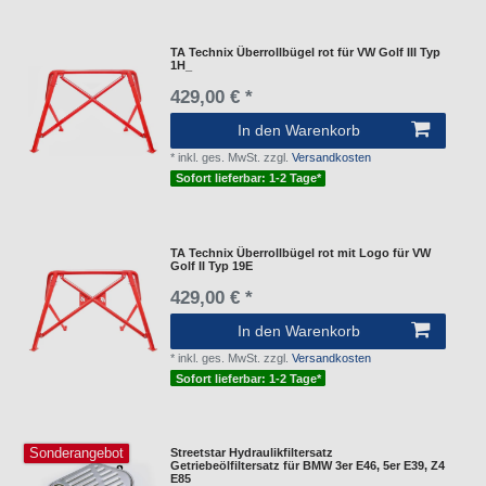
TA Technix Überrollbügel rot für VW Golf III Typ
1H_
429,00 € *
In den Warenkorb
*
inkl. ges. MwSt.
zzgl.
Versandkosten
Sofort lieferbar: 1-2 Tage*
TA Technix Überrollbügel rot mit Logo für VW
Golf II Typ 19E
429,00 € *
In den Warenkorb
*
inkl. ges. MwSt.
zzgl.
Versandkosten
Sofort lieferbar: 1-2 Tage*
Sonderangebot
Streetstar Hydraulikfiltersatz
Getriebeölfiltersatz für BMW 3er E46, 5er E39, Z4
E85