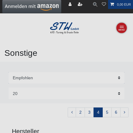
0,00 EUR
☰
Sonstige
2
3
4
5
6
Hersteller