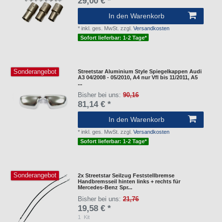
29,00 € *
In den Warenkorb
*
inkl. ges. MwSt.
zzgl.
Versandkosten
Sofort lieferbar: 1-2 Tage*
Sonderangebot
Streetstar Aluminium Style Spiegelkappen Audi
A3 04/2008 - 05/2010, A4 nur Vfl bis 11/2011, A5
...
Bisher bei uns:
90,16
81,14 € *
In den Warenkorb
*
inkl. ges. MwSt.
zzgl.
Versandkosten
Sofort lieferbar: 1-2 Tage*
Sonderangebot
2x Streetstar Seilzug Feststellbremse
Handbremsseil hinten links + rechts für
Mercedes-Benz Spr...
Bisher bei uns:
21,76
19,58 € *
1
Kit