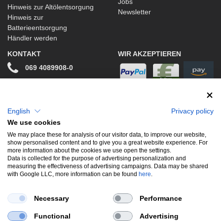
Jobs
Hinweis zur Altölentsorgung
Newsletter
Hinweis zur
Batterieentsorgung
Händler werden
KONTAKT
WIR AKZEPTIEREN
069 4089908-0
info@stwtuning.de
WIR VERSENDEN MIT
Social Media
English
Privacy policy
We use cookies
Facebook
We may place these for analysis of our visitor data, to improve our website,
show personalised content and to give you a great website experience. For
Instagram
more information about the cookies we use open the settings.
Data is collected for the purpose of advertising personalization and
measuring the effectiveness of advertising campaigns. Data may be shared
with Google LLC, more information can be found
here
.
UNSERE BELIEBTESTEN PRODUKTE
Necessary
Performance
Gewindefahrwerke
Performance
Auspuffklappen
Functional
Advertising
Endschalldämpfer
Bremsscheiben
Carbon
Style & Aerodynamik