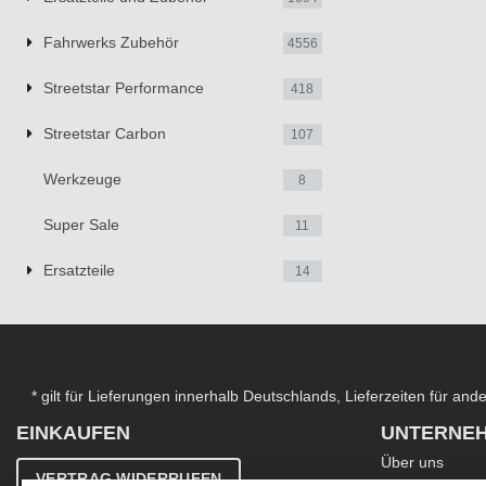
Fahrwerks Zubehör
4556
Streetstar Performance
418
Streetstar Carbon
107
Werkzeuge
8
Super Sale
11
Ersatzteile
14
* gilt für Lieferungen innerhalb Deutschlands, Lieferzeiten für an
EINKAUFEN
UNTERNE
Über uns
VERTRAG WIDERRUFEN
Kontakt