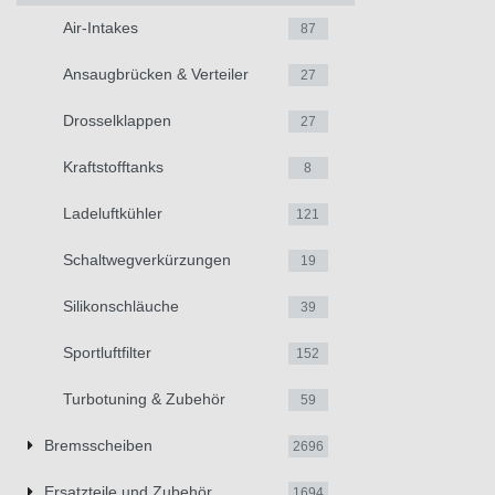
Air-Intakes
87
Ansaugbrücken & Verteiler
27
Drosselklappen
27
Kraftstofftanks
8
Ladeluftkühler
121
Schaltwegverkürzungen
19
Silikonschläuche
39
Sportluftfilter
152
Turbotuning & Zubehör
59
Bremsscheiben
2696
Ersatzteile und Zubehör
1694