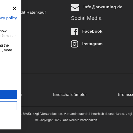
info@stwtuning.de
B EasyCredit Ratenkauf
Social Media
acy policy
klärung
Facebook
 show
information
Instagram
ng the
LC, more
puffklappen
Endschalldämpfer
Bremss
stehen sich inkl. MwSt. zzgl.
Versandkosten
. Versandkostenfrei innerhalb deutschlands. zzgl
© Copyright 2026 | Alle Rechte vorbehalten.