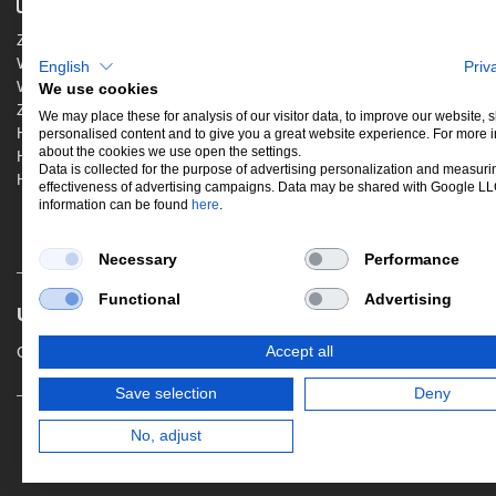
AGB
Zahlung & Versand
Ergänzende AG
Widerrufsbelehrung
English
Priv
Datenschutzer
Warenkorb
We use cookies
Impressum
Zur Kasse
Jobs
We may place these for analysis of our visitor data, to improve our website,
Hinweis zur Altölentsorgung
personalised content and to give you a great website experience. For more 
Newsletter
about the cookies we use open the settings.
Hinweis zur Batterieentsorgung
Data is collected for the purpose of advertising personalization and measuri
Händler werden
effectiveness of advertising campaigns. Data may be shared with Google L
information can be found
here
.
Necessary
Performance
Functional
Advertising
UNSERE BELIEBTESTEN PRODUKTE
Gewindefahrwerke
Performance
Aus
Accept all
Save selection
Deny
*Alle Preise ver
No, adjust