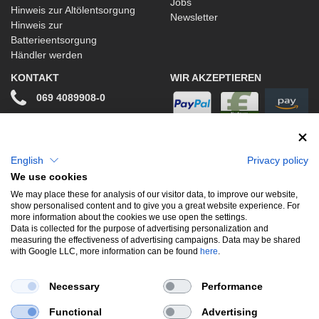
Jobs
Hinweis zur Altölentsorgung
Newsletter
Hinweis zur
Batterieentsorgung
Händler werden
KONTAKT
WIR AKZEPTIEREN
069 4089908-0
info@stwtuning.de
WIR VERSENDEN MIT
Social Media
English
Privacy policy
We use cookies
Facebook
We may place these for analysis of our visitor data, to improve our website,
show personalised content and to give you a great website experience. For
Instagram
more information about the cookies we use open the settings.
Data is collected for the purpose of advertising personalization and
measuring the effectiveness of advertising campaigns. Data may be shared
with Google LLC, more information can be found
here
.
UNSERE BELIEBTESTEN PRODUKTE
Necessary
Performance
Gewindefahrwerke
Performance
Auspuffklappen
Functional
Advertising
Endschalldämpfer
Bremsscheiben
Carbon
Style & Aerodynamik