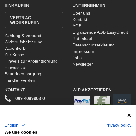
EINKAUFEN
UNTERNEHMEN
Über uns
VERTRAG
Kontakt
WIDERRUFEN
AGB
Ergänzende AGB EasyCredit
Zahlung & Versand
Ratenkauf
Widerrufsbelehrung
Datenschutzerklärung
Warenkorb
Impressum
Zur Kasse
Jobs
Hinweis zur Altölentsorgung
Newsletter
Hinweis zur
Batterieentsorgung
Händler werden
KONTAKT
WIR AKZEPTIEREN
069 4089908-0
info@stwtuning.de
WIR VERSENDEN MIT
Social Media
English
Privacy policy
We use cookies
Facebook