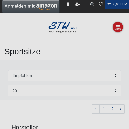
0,00 EUR
☰
Sportsitze
1
2
Hersteller