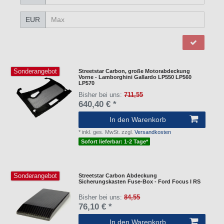
EUR
Sonderangebot
Streetstar Carbon, große Motorabdeckung
Vorne - Lamborghini Gallardo LP550 LP560
LP570
Bisher bei uns:
711,55
640,40 € *
In den Warenkorb
*
inkl. ges. MwSt.
zzgl.
Versandkosten
Sofort lieferbar: 1-2 Tage*
Sonderangebot
Streetstar Carbon Abdeckung
Sicherungskasten Fuse-Box - Ford Focus I RS
Bisher bei uns:
84,55
76,10 € *
In den Warenkorb