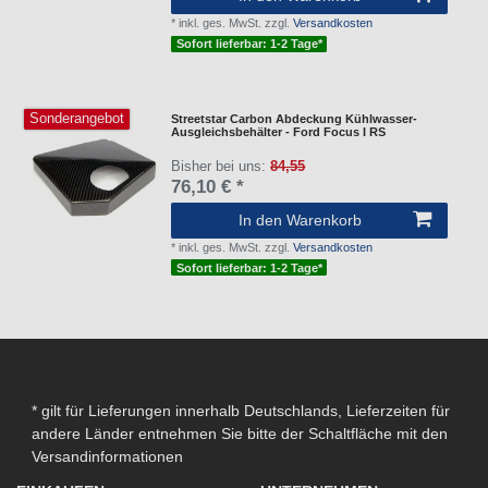
*
inkl. ges. MwSt.
zzgl.
Versandkosten
Sofort lieferbar: 1-2 Tage*
Sonderangebot
Streetstar Carbon Abdeckung Kühlwasser-
Ausgleichsbehälter - Ford Focus I RS
Bisher bei uns:
84,55
76,10 € *
In den Warenkorb
*
inkl. ges. MwSt.
zzgl.
Versandkosten
Sofort lieferbar: 1-2 Tage*
* gilt für Lieferungen innerhalb Deutschlands, Lieferzeiten für
andere Länder entnehmen Sie bitte der Schaltfläche mit den
Versandinformationen