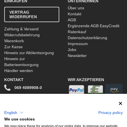
EINKAUFEN
UNTERNEHMEN
Über uns
VERTRAG
Kontakt
WIDERRUFEN
AGB
Ergänzende AGB EasyCredit
Zahlung & Versand
Ratenkauf
Widerrufsbelehrung
Datenschutzerklärung
Warenkorb
Impressum
Zur Kasse
Jobs
Hinweis zur Altölentsorgung
Newsletter
Hinweis zur
Batterieentsorgung
Händler werden
KONTAKT
WIR AKZEPTIEREN
069 4089908-0
info@stwtuning.de
WIR VERSENDEN MIT
Social Media
English
Privacy policy
We use cookies
Facebook
We may place these for analysis of our visitor data, to improve our website,